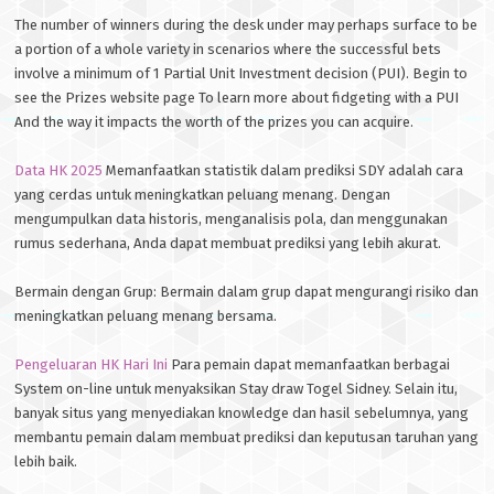
The number of winners during the desk under may perhaps surface to be
a portion of a whole variety in scenarios where the successful bets
involve a minimum of 1 Partial Unit Investment decision (PUI). Begin to
see the Prizes website page To learn more about fidgeting with a PUI
And the way it impacts the worth of the prizes you can acquire.
Data HK 2025
Memanfaatkan statistik dalam prediksi SDY adalah cara
yang cerdas untuk meningkatkan peluang menang. Dengan
mengumpulkan data historis, menganalisis pola, dan menggunakan
rumus sederhana, Anda dapat membuat prediksi yang lebih akurat.
Bermain dengan Grup: Bermain dalam grup dapat mengurangi risiko dan
meningkatkan peluang menang bersama.
Pengeluaran HK Hari Ini
Para pemain dapat memanfaatkan berbagai
System on-line untuk menyaksikan Stay draw Togel Sidney. Selain itu,
banyak situs yang menyediakan knowledge dan hasil sebelumnya, yang
membantu pemain dalam membuat prediksi dan keputusan taruhan yang
lebih baik.