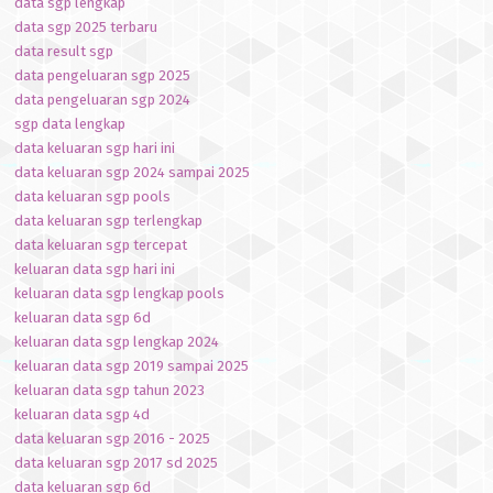
data sgp lengkap
data sgp 2025 terbaru
data result sgp
data pengeluaran sgp 2025
data pengeluaran sgp 2024
sgp data lengkap
data keluaran sgp hari ini
data keluaran sgp 2024 sampai 2025
data keluaran sgp pools
data keluaran sgp terlengkap
data keluaran sgp tercepat
keluaran data sgp hari ini
keluaran data sgp lengkap pools
keluaran data sgp 6d
keluaran data sgp lengkap 2024
keluaran data sgp 2019 sampai 2025
keluaran data sgp tahun 2023
keluaran data sgp 4d
data keluaran sgp 2016 - 2025
data keluaran sgp 2017 sd 2025
data keluaran sgp 6d