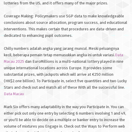
lotteries from the US, and it offers many of the major prizes.
Coverage Making: Policymakers use SGP data to make knowledgeable
conclusions about source allocation, program success, and educational
interventions. This makes certain that procedures are data-driven and
dedicated to enhancing pupil outcomes.
Chilly numbers adalah angka yang jarang muncul. Meski peluangnya
kecil, beberapa pemain tetap memasukkan angka ini untuk variasi.
Data
Macau 2025
dan EuroMillions is a multi-national lottery played in nine
unique international locations across Europe. It provides some
substantial prizes, with jackpots which will arrive at €250 million
(HK$2.one billion). To Participate in, select five quantities and two Lucky
Stars and check out and match all of these With all the successful line.
Data Macau
Mark Six offers many adaptability in the way you Participate in. You can
either pick out only one entry by selecting 6 numbers involving 1 and 49,
or you'll be able to decide on a multiple or banker entry to increase the
volume of mixtures you Engage in. Check out the Ways to Perform web