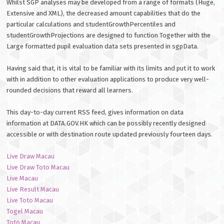
Whilst SGP analyses may be developed from a range of formats (Huge,
Extensive and XML), the decreased amount capabilities that do the
particular calculations and studentGrowthPercentiles and
studentGrowthProjections are designed to function Together with the
Large formatted pupil evaluation data sets presented in sgpData.
Having said that, it is vital to be familiar with its limits and put it to work
with in addition to other evaluation applications to produce very well-
rounded decisions that reward all learners.
This day-to-day current RSS feed, gives information on data
information at DATA.GOV.HK which can be possibly recently designed
accessible or with destination route updated previously fourteen days.
Live Draw Macau
Live Draw Toto Macau
Live Macau
Live Result Macau
Live Toto Macau
Togel Macau
Toto Macau