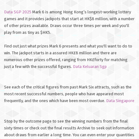
Data SGP 2025
Mark 6 is among Hong Kong’s longest-working lottery
games and it provides jackpots that start at HK$8 million, with a number
of other prizes available. Draws occur three times per week and you'll
play from as tiny as $HK5.
Find out just what prizes Mark 6 presents and what you'll want to do to
win. The jackpot starts in a assured HK£8 million and there are
numerous other prizes offered, ranging from HK£forty for matching
just a few with the successful figures.
Data Keluaran Sgp
See each of the critical figures from past Mark Six attracts, such as the
most recent successful numbers, people who have appeared most
frequently, and the ones which have been most overdue.
Data Singapore
Stop by the outcome page to see the winning numbers from the final
sixty times or check out the final results Archive to seek out information
about draws from earlier a long time. You can even enter your quantities