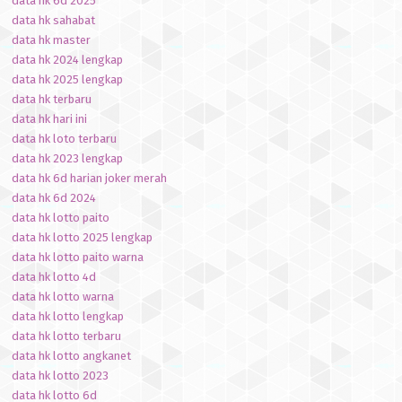
data hk 6d 2025
data hk sahabat
data hk master
data hk 2024 lengkap
data hk 2025 lengkap
data hk terbaru
data hk hari ini
data hk loto terbaru
data hk 2023 lengkap
data hk 6d harian joker merah
data hk 6d 2024
data hk lotto paito
data hk lotto 2025 lengkap
data hk lotto paito warna
data hk lotto 4d
data hk lotto warna
data hk lotto lengkap
data hk lotto terbaru
data hk lotto angkanet
data hk lotto 2023
data hk lotto 6d