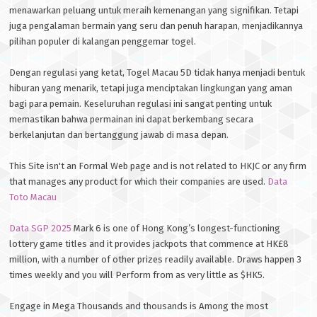
menawarkan peluang untuk meraih kemenangan yang signifikan. Tetapi
juga pengalaman bermain yang seru dan penuh harapan, menjadikannya
pilihan populer di kalangan penggemar togel.
Dengan regulasi yang ketat, Togel Macau 5D tidak hanya menjadi bentuk
hiburan yang menarik, tetapi juga menciptakan lingkungan yang aman
bagi para pemain. Keseluruhan regulasi ini sangat penting untuk
memastikan bahwa permainan ini dapat berkembang secara
berkelanjutan dan bertanggung jawab di masa depan.
This Site isn't an Formal Web page and is not related to HKJC or any firm
that manages any product for which their companies are used.
Data
Toto Macau
Data SGP 2025
Mark 6 is one of Hong Kong’s longest-functioning
lottery game titles and it provides jackpots that commence at HK£8
million, with a number of other prizes readily available. Draws happen 3
times weekly and you will Perform from as very little as $HK5.
Engage in Mega Thousands and thousands is Among the most