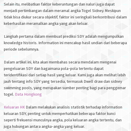
Selain itu, melibatkan faktor keberuntungan dan naluri juga dapat
menjadi pertimbangan dalam meramal angka Togel Sidney. Meskipun
tidak bisa diukur secara objektif, faktor ini seringkali berkontribusi dalam
keberhasilan meramalkan angka yang akan keluar.
Langkah pertama dalam membuat prediksi SDY adalah mengumpulkan
knowledge historis. Information ini mencakup hasil undian dari beberapa
periode sebelumnya.
Dalam artikel ini, kita akan membahas secara mendalam mengenai
pengeluaran SDY dan bagaimana pola-pola tertentu dapat
teridentifikasi dari setiap hasil yang keluar. Kami juga akan melihat lebih
jauh tentang info SDY yang tersedia, termasuk Dwell draw dan sidney
swimming pools, yang merupakan sumber penting bagi para penggemar
togel.
Data Hongkong
Keluaran HK
Dalam melakukan analisis statistik terhadap information
keluaran SDY, penting untuk memperhatikan beberapa faktor kunci
seperti frekuensi munculnya angka, pola keluaran angka tertentu, dan
juga hubungan antara angka-angka yang keluar.