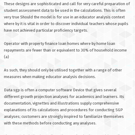
These designs are sophisticated and call for very careful preparation of
student assessment data to be used in the calculations. This is often
very true Should the model is for use in an educator analysis context
where by it is vital in order to discover individual teachers whose pupils
have not achieved particular proficiency targets.
Operator with property finance loan homes where by home loan
repayments are fewer than or equivalent to 30% of household income
(a)
As such, they should only be utilised together with a range of other
measures when making educator analysis decisions.
Data sgp is often a computer software Device that gives several
different growth projection analyses for academics and learners. Its
documentation, vignettes and illustrations supply comprehensive
explanations of its calculations and procedures for conducting SGP
analyses; customers are strongly inspired to familiarize themselves
with these methods before conducting any analyses.